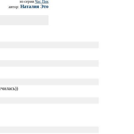
из серии
Час Пик
Наталия Это
автор:
чилась))