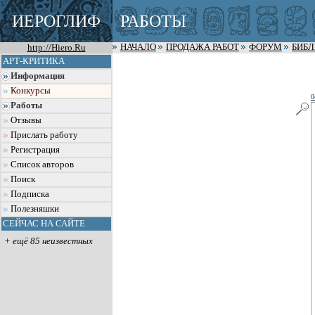
ИЕРОГЛИФ
РАБОТЫ
http://Hiero.Ru
НАЧАЛО
ПРОДАЖА РАБОТ
ФОРУМ
БИБ
АРТ-КРИТИКА
Информация
Конкурсы
0
Работы
Отзывы
Прислать работу
Регистрация
Список авторов
Поиск
Подписка
Полезняшки
СЕЙЧАС НА САЙТЕ
+ ещё 85 неизвестных