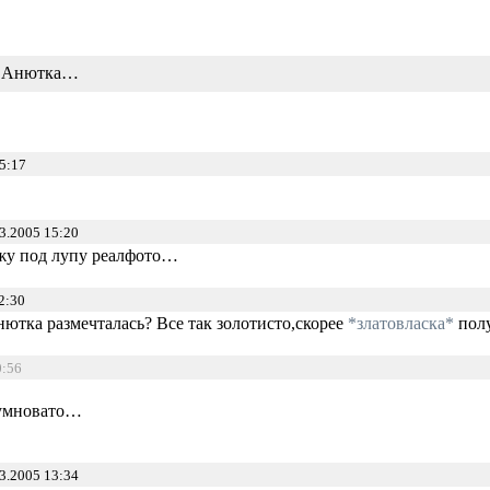
Анютка…
5:17
3.2005 15:20
ожу под лупу реалфото…
2:30
нютка размечталась? Все так золотисто,скорее
*златовласка*
полу
0:56
шумновато…
3.2005 13:34