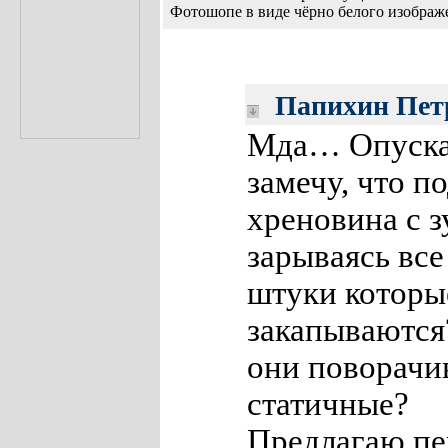
Фотошопе в виде чёрно белого изображе
Папихин Пет
Мда… Опуска
замечу, что п
хреновина с з
зарываясь все
штуки которы
закапываются
они поворачи
статичные?
Предлагаю пе