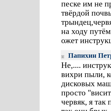
песке им не п
твёрдой почв
трындец,черв
на ходу путё
ожет инструк
Папихин Пет
Не,.... инстр
вихри пыли, 
дисковых маш
просто "висит
червяк, я так 