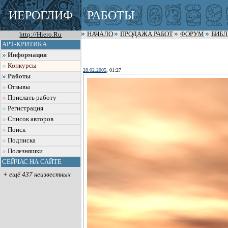
ИЕРОГЛИФ
РАБОТЫ
http://Hiero.Ru
НАЧАЛО
ПРОДАЖА РАБОТ
ФОРУМ
БИБ
АРТ-КРИТИКА
Информация
Конкурсы
28.02.2005
, 01:27
Работы
Отзывы
Прислать работу
Регистрация
Список авторов
Поиск
Подписка
Полезняшки
СЕЙЧАС НА САЙТЕ
+ ещё 437 неизвестных