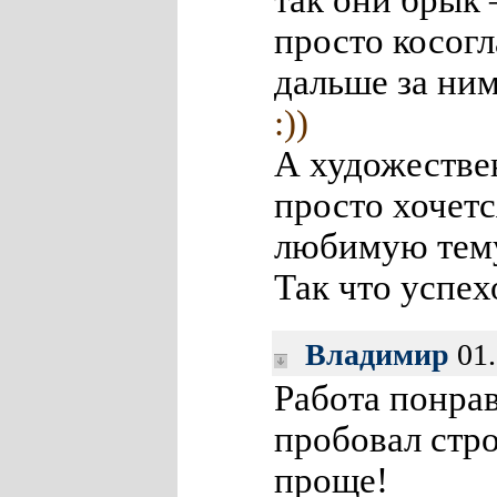
так они брык 
просто косогл
дальше за ним
:))
А художестве
просто хочет
любимую тему
Так что успех
Владимир
01.
Работа понрав
пробовал стр
проще!