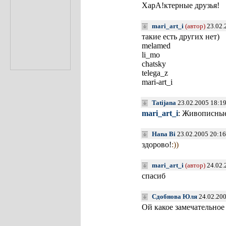
ХарА!ктерные друзья!
mari_art_i
(автор)
23.02.
такие есть других нет)
melamed
li_mo
chatsky
telega_z
mari-art_i
Tatijana
23.02.2005 18:1
mari_art_i
: Живописные
Hana Bi
23.02.2005 20:16
здорово!
:))
mari_art_i
(автор)
24.02.
cпасиб
Сдобнова Юля
24.02.200
Ой какое замечательное 