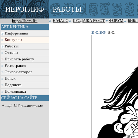
ИЕРОГЛИФ
РАБОТЫ
http://Hiero.Ru
НАЧАЛО
ПРОДАЖА РАБОТ
ФОРУМ
БИБ
АРТ-КРИТИКА
23.02.2005
, 18:02
Информация
Конкурсы
Работы
Отзывы
Прислать работу
Регистрация
Список авторов
Поиск
Подписка
Полезняшки
СЕЙЧАС НА САЙТЕ
+ ещё 127 неизвестных