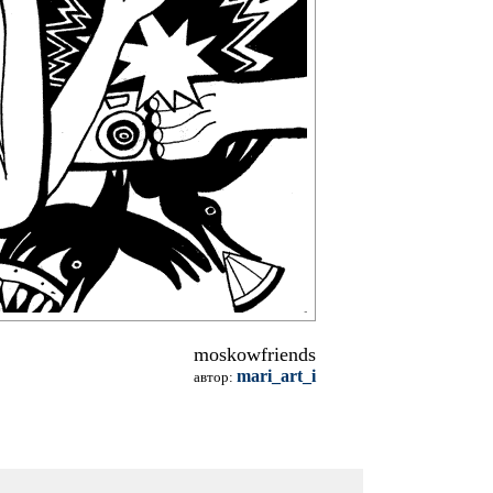
moskowfriends
mari_art_i
автор: