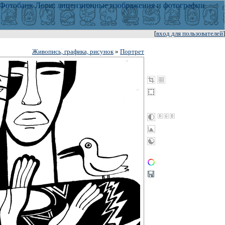
[
вход для пользователей
]
Живопись, графика, рисунок
»
Портрет