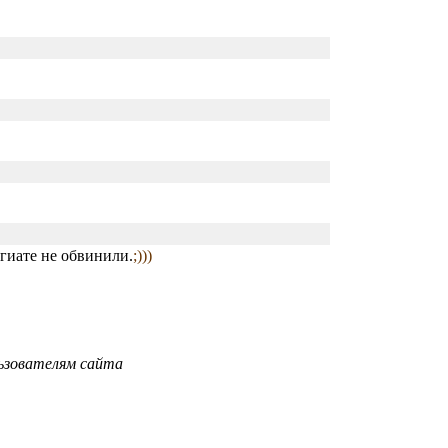
агиате не обвинили.
;)))
ьзователям сайта