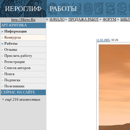
ИЕРОГЛИФ
РАБОТЫ
http://Hiero.Ru
НАЧАЛО
ПРОДАЖА РАБОТ
ФОРУМ
БИБ
АРТ-КРИТИКА
Информация
Конкурсы
11.02.2005
, 02:26
Работы
Отзывы
Прислать работу
Регистрация
Список авторов
Поиск
Подписка
Полезняшки
СЕЙЧАС НА САЙТЕ
+ ещё 216 неизвестных