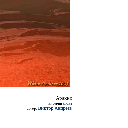
Аракис
из серии
Дюна
Виктор Андреев
автор: