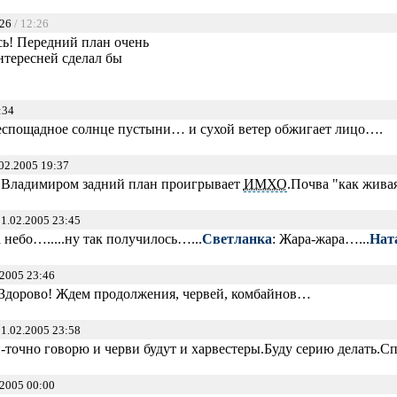
:26
/ 12:26
ь! Передний план очень
нтересней сделал бы
:34
беспощадное солнце пустыни… и сухой ветер обжигает лицо….
02.2005 19:37
с Владимиром задний план проигрывает
ИМХО
.Почва "как жива
1.02.2005 23:45
 небо….....ну так получилось…...
Светланка
: Жара-жара…...
Нат
2005 23:46
! Здорово! Ждем продолжения, червей, комбайнов…
1.02.2005 23:58
н-точно говорю и черви будут и харвестеры.Буду серию делать.С
2005 00:00