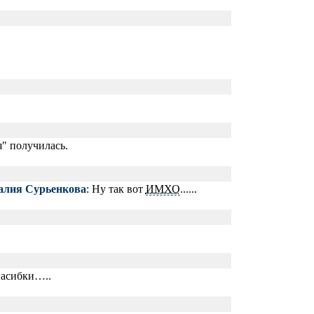
я" получилась.
алия Сурьенкова
: Ну так вот
ИМХО
......
пасибки…..