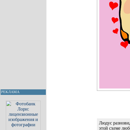
РЕКЛАМА
Людус разновид
этой схеме люб