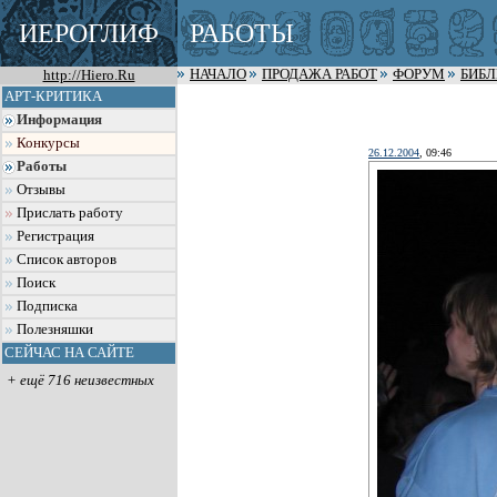
ИЕРОГЛИФ
РАБОТЫ
http://Hiero.Ru
НАЧАЛО
ПРОДАЖА РАБОТ
ФОРУМ
БИБ
АРТ-КРИТИКА
Информация
Конкурсы
26.12.2004
, 09:46
Работы
Отзывы
Прислать работу
Регистрация
Список авторов
Поиск
Подписка
Полезняшки
СЕЙЧАС НА САЙТЕ
+ ещё 716 неизвестных