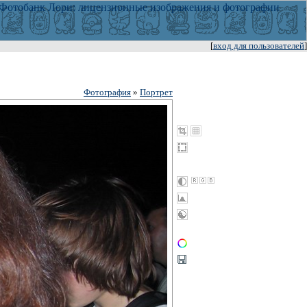
[
вход для пользователей
]
Фотография
»
Портрет