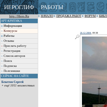
ИЕРОГЛИФ
РАБОТЫ
http://Hiero.Ru
НАЧАЛО
ПРОДАЖА РАБОТ
ФОРУМ
БИБ
АРТ-КРИТИКА
Информация
Конкурсы
26.12.2004
, 09:38
Работы
Отзывы
Прислать работу
Регистрация
Список авторов
Поиск
Подписка
Полезняшки
СЕЙЧАС НА САЙТЕ
Бекетов Сергей
+ ещё 1011 неизвестных