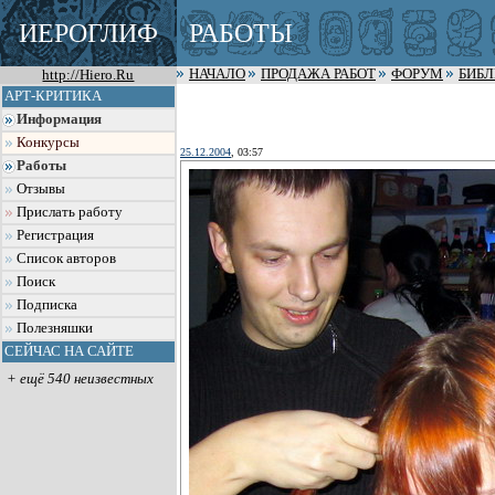
ИЕРОГЛИФ
РАБОТЫ
http://Hiero.Ru
НАЧАЛО
ПРОДАЖА РАБОТ
ФОРУМ
БИБ
АРТ-КРИТИКА
Информация
Конкурсы
25.12.2004
, 03:57
Работы
Отзывы
Прислать работу
Регистрация
Список авторов
Поиск
Подписка
Полезняшки
СЕЙЧАС НА САЙТЕ
+ ещё 540 неизвестных