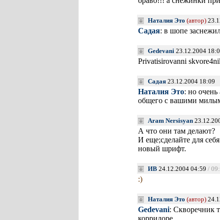
браво!!! а снежинки пр
Наталия Это
(автор)
23.1
Садая
: в шопе заснежи
Gedevani
23.12.2004 18:
Privatisirovanni skvore4n
Садая
23.12.2004 18:09
Наталия Это
: но очень
общего с вашими милым
Aram Nersisyan
23.12.20
А что они там делают?
И еще;сделайте для себя
новый шрифт.
ИВ
24.12.2004 04:59
/ 09
:)
Наталия Это
(автор)
24.1
Gedevani
: Скворечник 
корридоре…