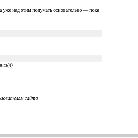
а уже над этим подумать основательно — пока
ись)))
ьзователям сайта