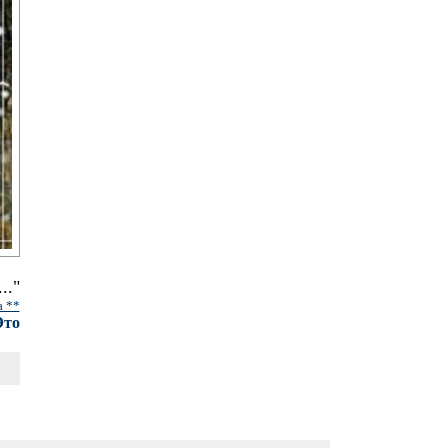
.."
а **
Это