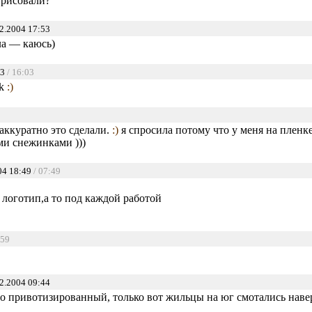
ирисовали?
2.2004 17:53
ла — каюсь)
03
/ 16:03
ik
:)
 аккуратно это сделали.
:)
я спросила потому что у меня на пленке
и снежинками )))
04 18:49
/ 07:49
 логотип,а то под каждой работой
:59
2.2004 09:44
то привотизированный, только вот жильцы на юг смотались наве