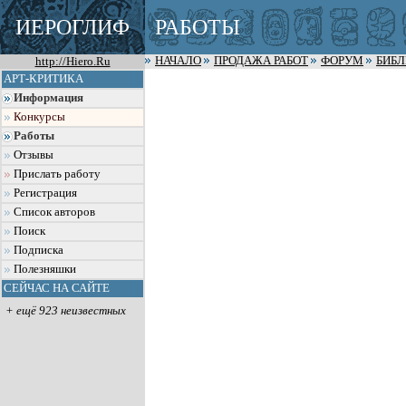
ИЕРОГЛИФ
РАБОТЫ
http://Hiero.Ru
НАЧАЛО
ПРОДАЖА РАБОТ
ФОРУМ
БИБ
АРТ-КРИТИКА
Информация
Конкурсы
Работы
Отзывы
Прислать работу
Регистрация
Список авторов
Поиск
Подписка
Полезняшки
СЕЙЧАС НА САЙТЕ
+ ещё 923 неизвестных