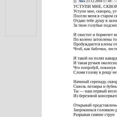
Alex
23.12.2004 17:49
/ 1
УСТУПИ МНЕ, СКВОР
Уступи мне, скворец, уг
Посели меня в старом с
Отдаю тебе душу в зало
За твои голубые подсн
И свистит и бормочет в
По колено затоплены то
Пробуждаются клены от
Чтоб, как бабочки, лист
И такой на полях кавард
И такая ручьев околесиц
Что попробуй, покинув 
Сломя голову в рощу не
Начинай серенаду, скво
Сквозь литавры и бубн
Ты — наш первый весе
Из березовой консерват
Открывай представленье
Запрокинься головкою р
Разрывая сияние струн