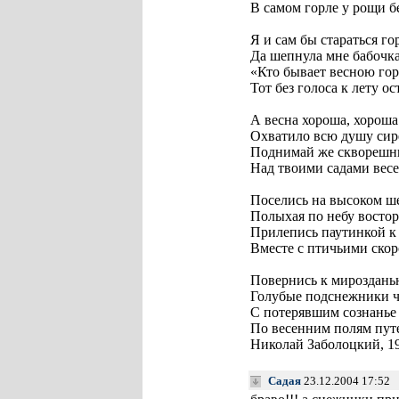
В самом горле у рощи б
Я и сам бы стараться гор
Да шепнула мне бабочка
«Кто бывает весною гор
Тот без голоса к лету ос
А весна хороша, хороша
Охватило всю душу сир
Поднимай же скворешн
Над твоими садами вес
Поселись на высоком ше
Полыхая по небу востор
Прилепись паутинкой к 
Вместе с птичьими скор
Повернись к мироздань
Голубые подснежники ч
С потерявшим сознанье
По весенним полям пут
Николай Заболоцкий, 1
Садая
23.12.2004 17:52