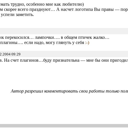
нимать трудно, особенно мне как любителю)
ам скорее всего празднуют… А насчет логотипа Вы правы — пор
 успели заметить.
к перекосился… лампочки…. в общем птичек жалко…
ц. плагины…. если надо, могу глянуть у себя
:-)
2.2004 09:29
ыв. На счет плагинов…буду признательна — мне бы они пригодил
Автор разрешил комментировать свои работы только пол