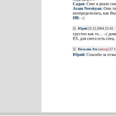
Садая
: Снег в реале с
Aram Nersisyan
: Они т
неопределилась, как Вы
ИВ
: -
;)
Юрий
25.12.2004 23:45
грустно как то…
:-(
доми
P.S. для снега есть спе
Наталия Это
(автор)
27.1
Юрий
: Спасибо за отз