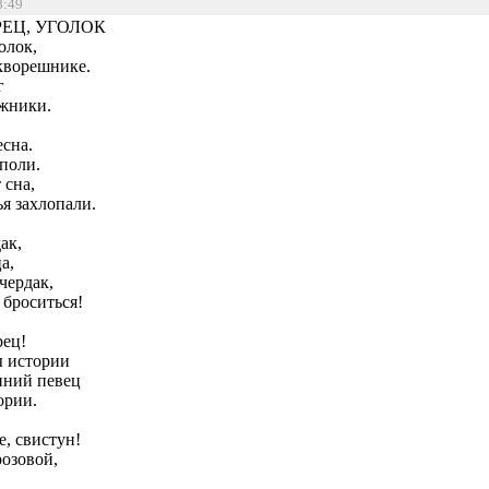
8:49
ЕЦ, УГОЛОК
олок,
кворешнике.
г
ежники.
есна.
поли.
 сна,
ья захлопали.
ак,
а,
чердак,
 броситься!
рец!
ы истории
нний певец
ории.
, свистун!
озовой,