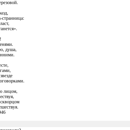
ерезовой.
азд,
-странница:
ласт,
танется».
!
енями.
ю, душа,
енними.
сте,
гами,
звезде
оговорками.
ю лицом,
ествуя,
 скворцом
ешествуя.
946