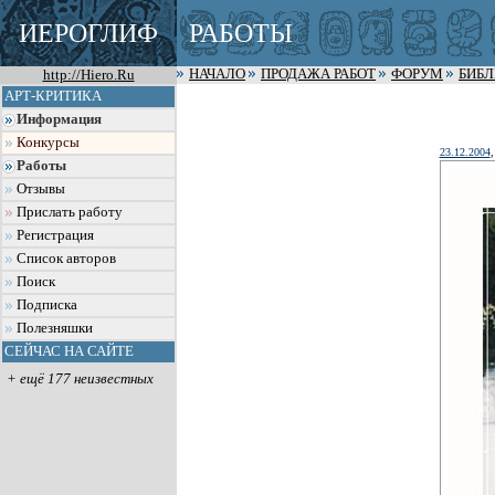
ИЕРОГЛИФ
РАБОТЫ
http://Hiero.Ru
НАЧАЛО
ПРОДАЖА РАБОТ
ФОРУМ
БИБ
АРТ-КРИТИКА
Информация
Конкурсы
23.12.2004
,
Работы
Отзывы
Прислать работу
Регистрация
Список авторов
Поиск
Подписка
Полезняшки
СЕЙЧАС НА САЙТЕ
+ ещё 177 неизвестных