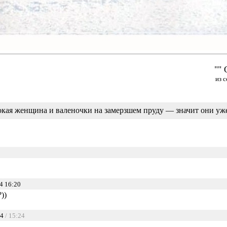
"" 
из 
кая женщина и валеночки на замерзшем пруду — значит они уже
4 16:20
))
24
/ 15:24