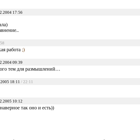
2.2004 17:56
ала)
авнение..
:58
ая работа
;)
2.2004 09:39
много тем для размышлений…
.2005 18:11
/ 22:11
2.2005 10:12
наверное так оно и есть))