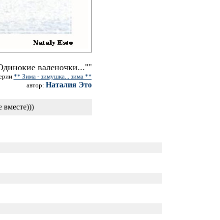
Одинокие валеночки...""
серии
** Зима - зимушка... зима **
Наталия Это
автор:
 вместе)))