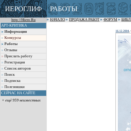
ИЕРОГЛИФ
РАБОТЫ
http://Hiero.Ru
НАЧАЛО
ПРОДАЖА РАБОТ
ФОРУМ
БИБ
АРТ-КРИТИКА
16.12.2004
,
Информация
Конкурсы
Работы
Отзывы
Прислать работу
Регистрация
Список авторов
Поиск
Подписка
Полезняшки
СЕЙЧАС НА САЙТЕ
+ ещё 959 неизвестных