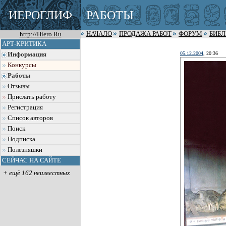
ИЕРОГЛИФ
РАБОТЫ
http://Hiero.Ru
НАЧАЛО
ПРОДАЖА РАБОТ
ФОРУМ
БИБ
АРТ-КРИТИКА
05.12.2004
, 20:36
Информация
Конкурсы
Работы
Отзывы
Прислать работу
Регистрация
Список авторов
Поиск
Подписка
Полезняшки
СЕЙЧАС НА САЙТЕ
+ ещё 162 неизвестных