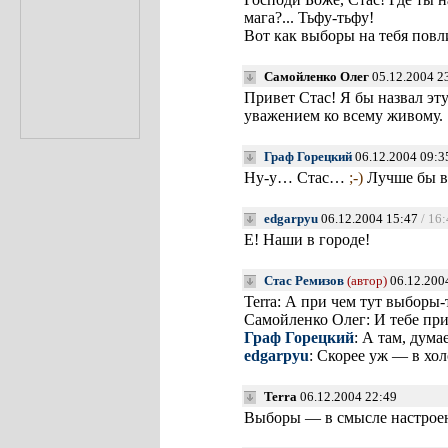
мага?... Тьфу-тьфу!
Вот как выборы на тебя повл
Самойленко Олег
05.12.2004 2
Привет Стас! Я бы назвал эт
уважением ко всему живому.
Граф Горецкий
06.12.2004 09:3
Ну-у… Стас…
;-)
Лучше бы в
edgarpyu
06.12.2004 15:47
/ 16
Е! Наши в городе!
Стас Ремизов
(автор)
06.12.200
Terra: А при чем тут выборы-
Самойленко Олег: И тебе при
Граф Горецкий
: А там, дум
edgarpyu
: Скорее уж — в хо
Terra
06.12.2004 22:49
Выборы — в смысле настрое