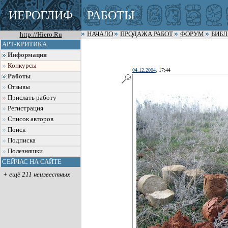
ИЕРОГЛИФ
РАБОТЫ
http://Hiero.Ru
НАЧАЛО
ПРОДАЖА РАБОТ
ФОРУМ
БИБ
АРТ-КРИТИКА
Информация
Конкурсы
04.12.2004
, 17:44
Работы
Отзывы
Прислать работу
Регистрация
Список авторов
Поиск
Подписка
Полезняшки
СЕЙЧАС НА САЙТЕ
+ ещё 211 неизвестных