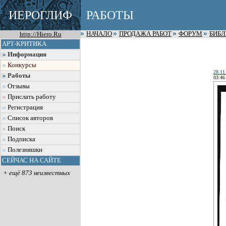
ИЕРОГЛИФ
РАБОТЫ
http://Hiero.Ru
НАЧАЛО
ПРОДАЖА РАБОТ
ФОРУМ
БИБ
АРТ-КРИТИКА
Информация
Конкурсы
28.11
Работы
03:46
Отзывы
Прислать работу
Регистрация
Список авторов
Поиск
Подписка
Полезняшки
СЕЙЧАС НА САЙТЕ
+ ещё 873 неизвестных