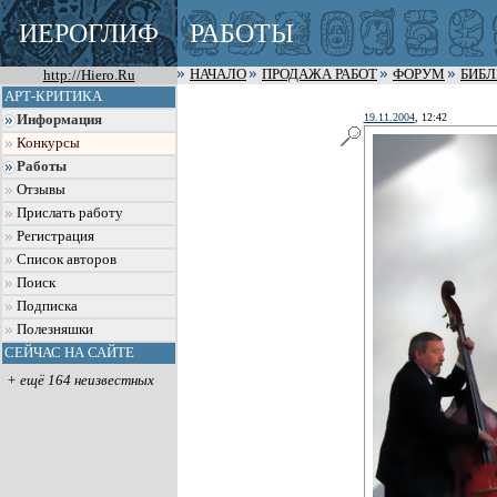
ИЕРОГЛИФ
РАБОТЫ
http://Hiero.Ru
НАЧАЛО
ПРОДАЖА РАБОТ
ФОРУМ
БИБ
АРТ-КРИТИКА
19.11.2004
, 12:42
Информация
Конкурсы
Работы
Отзывы
Прислать работу
Регистрация
Список авторов
Поиск
Подписка
Полезняшки
СЕЙЧАС НА САЙТЕ
+ ещё 164 неизвестных