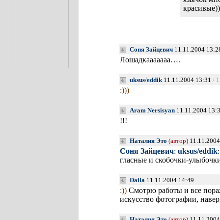
красивые))
Соня Зайцевич
11.11.2004 13:2
Лошадкааааааа….
uksus/eddik
11.11.2004 13:31
/ 
:)))
Aram Nersisyan
11.11.2004 13:
!!!
Наталия Это
(автор)
11.11.2004
Соня Зайцевич
:
uksus/eddik
гласные и скобочки-улыбочк
Daila
11.11.2004 14:49
:))
Смотрю работы и все пор
искусство фотографии, наве
Наталия Это
(автор)
11.11.2004