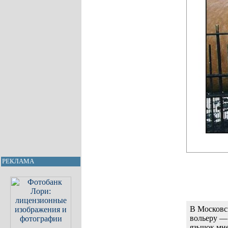
РЕКЛАМА
В Московск
вольеру —
язычок мне