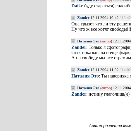
Daila
: буду стараться) спаси
Zander
12.11.2004 10:42
/ 13:42
Она грызет что ли эту решет
Ну что ж все хотят свободы!!!
Наталия Это
(автор)
12.11.2004
Zander
: Только я сфотограф
язык показывала и еще фырк
А на свободу мы все стремим
Zander
12.11.2004 11:02
/ 14:02
Наталия Это
: Ты наверняка 
Наталия Это
(автор)
12.11.2004
Zander
: истину глаголишь))
Автор разрешил ком