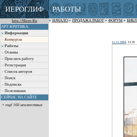
ИЕРОГЛИФ
РАБОТЫ
http://Hiero.Ru
НАЧАЛО
ПРОДАЖА РАБОТ
ФОРУМ
БИБ
АРТ-КРИТИКА
Информация
Конкурсы
11.11.2004
, 13:26
Работы
Отзывы
Прислать работу
Регистрация
Список авторов
Поиск
Подписка
Полезняшки
СЕЙЧАС НА САЙТЕ
+ ещё 166 неизвестных