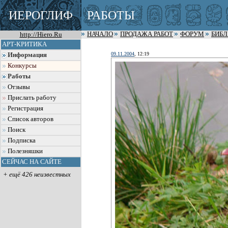
ИЕРОГЛИФ
РАБОТЫ
http://Hiero.Ru
НАЧАЛО
ПРОДАЖА РАБОТ
ФОРУМ
БИБ
АРТ-КРИТИКА
09.11.2004
, 12:19
Информация
Конкурсы
Работы
Отзывы
Прислать работу
Регистрация
Список авторов
Поиск
Подписка
Полезняшки
СЕЙЧАС НА САЙТЕ
+ ещё 426 неизвестных