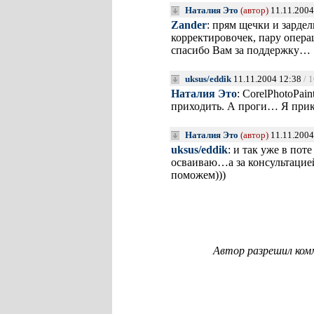
Наталия Это
(автор)
11.11.2004
Zander
: прям щечки и зарде
корректировочек, пару опер
спасибо Вам за поддержку…
uksus/eddik
11.11.2004 12:38
/ 
Наталия Это
: CorelPhotoPai
приходить. А проги… Я прик
Наталия Это
(автор)
11.11.2004
uksus/eddik
: и так уже в по
осваиваю…а за консультацие
поможем)))
Автор разрешил ком