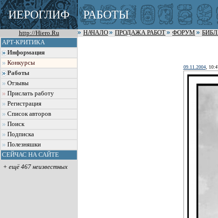
ИЕРОГЛИФ
РАБОТЫ
http://Hiero.Ru
НАЧАЛО
ПРОДАЖА РАБОТ
ФОРУМ
БИБ
АРТ-КРИТИКА
Информация
Конкурсы
09.11.2004
, 10:4
Работы
Отзывы
Прислать работу
Регистрация
Список авторов
Поиск
Подписка
Полезняшки
СЕЙЧАС НА САЙТЕ
+ ещё 467 неизвестных