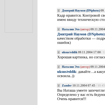
Дмитрий Наумов (DNphoto)
09.
Кадр нравится. Контровой св
имею ввиду техническую сто
Наталия Это
(автор)
09.11.2004
Дмитрий Наумов (DNphoto)
качеством обработки — подр
ошибок)
uksus/eddik
09.11.2004 17:00
/ 
Хорошая картинка, но соглас
Наталия Это
(автор)
09.11.2004
uksus/eddik
: давайте…а какую
освоила..))
Zander
10.11.2004 07:45
/ 10:45
Вы Наташа умеете запечитлит
Определено у вас есть бедую
Очень нравится!!!