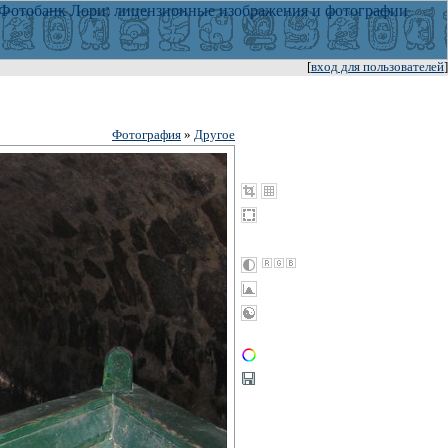
[
вход для пользователей
]
Фотография
»
Другое