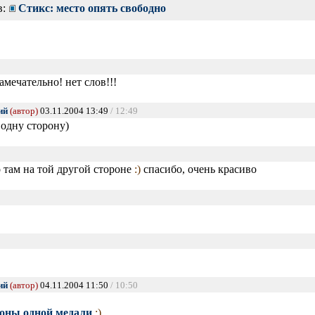
в:
Стикс: место опять свободно
замечательно! нет слов!!!
ий
(автор)
03.11.2004 13:49
/ 12:49
 одну сторону)
о там на той другой стороне
:)
спасибо, очень красиво
ий
(автор)
04.11.2004 11:50
/ 10:50
роны одной медали
:)