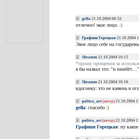
gella
21.10.2004 06:52
отлично! экое лицо.
:)
Графиня Горецкая
21.10.2004 1
Экое лицо себе на государев
Shramm
21.10.2004 10:15
*прошу прощения за использ
я бы назвал это: "и ниибёт…
Shramm
21.10.2004 10:16
вдогонку: это не камень в ог
palitra_art
(автор)
21.10.2004 1
gella
: спасибо
:)
palitra_art
(автор)
21.10.2004 1
Графиня Горецкая
: ну како