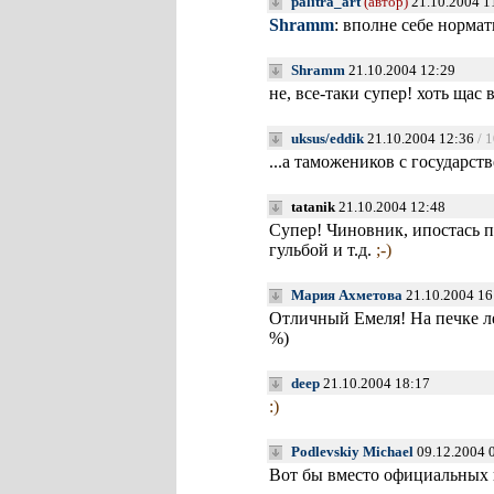
palitra_art
(автор)
21.10.2004 1
Shramm
: вполне себе норма
Shramm
21.10.2004 12:29
не, все-таки супер! хоть щас 
uksus/eddik
21.10.2004 12:36
/ 
...а таможеников с государс
tatanik
21.10.2004 12:48
Супер! Чиновник, ипостась п
гульбой и т.д.
;-)
Мария Ахметова
21.10.2004 16
Отличный Емеля! На печке л
%)
deep
21.10.2004 18:17
:)
Podlevskiy Michael
09.12.2004 
Вот бы вместо официальных 