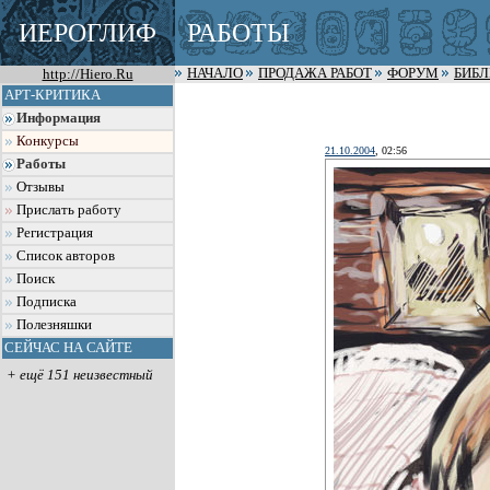
ИЕРОГЛИФ
РАБОТЫ
http://Hiero.Ru
НАЧАЛО
ПРОДАЖА РАБОТ
ФОРУМ
БИБ
АРТ-КРИТИКА
Информация
Конкурсы
21.10.2004
, 02:56
Работы
Отзывы
Прислать работу
Регистрация
Список авторов
Поиск
Подписка
Полезняшки
СЕЙЧАС НА САЙТЕ
+ ещё 151 неизвестный