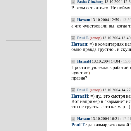
Sasha Ginzburg
13.10.2004 12:3
В этом есть что-то. Не пойму
Натали
13.10.2004 12:59
/ 13:5
а что чувствовали вы, когда
Poul T.
(автор)
13.10.2004 13:40
Натали
: =) в коментариях на
было правда грустно.. и скуш
НаталИ
13.10.2004 14:04
/ 15:0
Простите увлеклась работой ва
чувство
:)
правда?
Poul T.
(автор)
13.10.2004 14:27
НаталИ
: =) ну.. это смотря 
Вот например в "кармане" ис
это не грусть… это качмар =)
Натали
13.10.2004 16:21
/ 17:2
Poul T.
: да качмар,зато какой