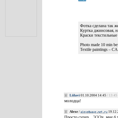
Фотка сделана так ж
Куртка джинсовая, н
Краски текстильн
Photo made 10 min befo
Textile paintings 
Liilavi
01.10.2004 14:45
/ 13:45
молодца!
Alexe
/
19.12.
Просто супер…ЭЭЭх, мне б т