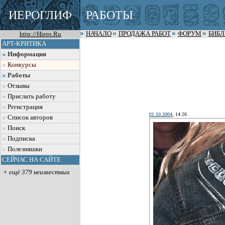
ИЕРОГЛИФ
РАБОТЫ
http://Hiero.Ru
НАЧАЛО
ПРОДАЖА РАБОТ
ФОРУМ
БИБ
АРТ-КРИТИКА
Информация
Конкурсы
Работы
Отзывы
Прислать работу
Регистрация
01.10.2004
, 14:26
Список авторов
Поиск
Подписка
Полезняшки
СЕЙЧАС НА САЙТЕ
+ ещё 379 неизвестных