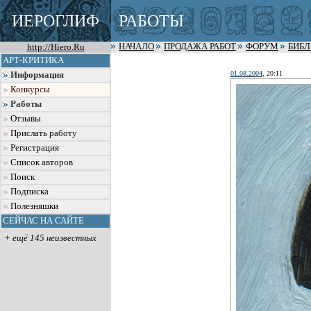
ИЕРОГЛИФ
РАБОТЫ
http://Hiero.Ru
НАЧАЛО
ПРОДАЖА РАБОТ
ФОРУМ
БИБ
АРТ-КРИТИКА
01.08.2004
, 20:11
Информация
Конкурсы
Работы
Отзывы
Прислать работу
Регистрация
Список авторов
Поиск
Подписка
Полезняшки
СЕЙЧАС НА САЙТЕ
+ ещё 145 неизвестных