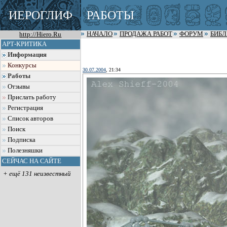
ИЕРОГЛИФ
РАБОТЫ
http://Hiero.Ru
НАЧАЛО
ПРОДАЖА РАБОТ
ФОРУМ
БИБ
АРТ-КРИТИКА
Информация
Конкурсы
30.07.2004
, 21:34
Работы
Отзывы
Прислать работу
Регистрация
Список авторов
Поиск
Подписка
Полезняшки
СЕЙЧАС НА САЙТЕ
+ ещё 131 неизвестный