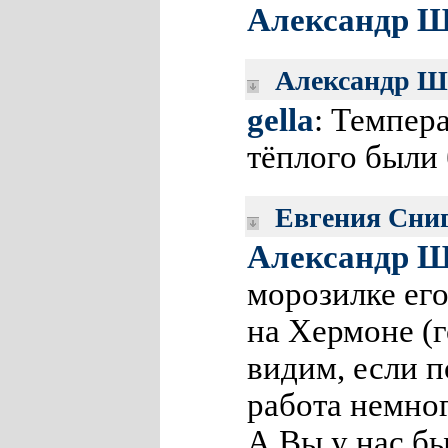
Александр Ш
Александр Ш
gella
: Темпер
тёплого были
Евгения Сни
Александр Ш
морозилке его
на Хермоне (г
видим, если п
работа немно
А Вы у нас быв