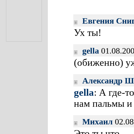
Евгения Сни
Ух ты!
gella
01.08.200
(обиженно) у
Александр Ш
gella
: А где-
нам пальмы и
Михаил
02.08
Это ты что —