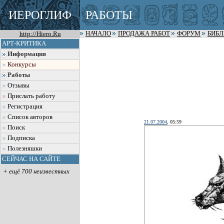
ИЕРОГЛИФ
РАБОТЫ
http://Hiero.Ru
НАЧАЛО
ПРОДАЖА РАБОТ
ФОРУМ
БИБ
АРТ-КРИТИКА
Информация
Конкурсы
Работы
Отзывы
Прислать работу
Регистрация
Список авторов
21.07.2004
, 05:59
Поиск
Подписка
Полезняшки
СЕЙЧАС НА САЙТЕ
+ ещё 700 неизвестных