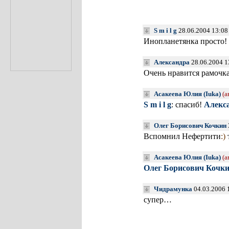
S m i l g
28.06.2004 13:08
Инопланетянка просто!
Александра
28.06.2004 1
Очень нравится рамочка
Асакеева Юлия (Iuka)
(а
S m i l g
: спасиб!
Алекс
Олег Борисович Кочкин
Вспомнил Нефертити
:)
Асакеева Юлия (Iuka)
(а
Олег Борисович Кочк
Чидрамунка
04.03.2006 
супер…