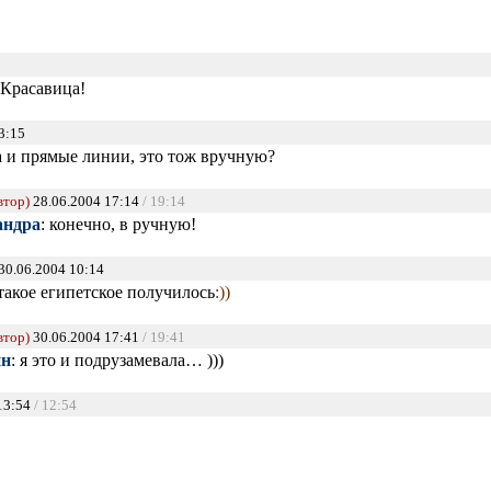
 Красавица!
3:15
 и прямые линии, это тож вручную?
втор)
28.06.2004 17:14
/ 19:14
андра
: конечно, в ручную!
30.06.2004 10:14
такое египетское получилось
:))
втор)
30.06.2004 17:41
/ 19:41
ин
: я это и подрузамевала… )))
13:54
/ 12:54