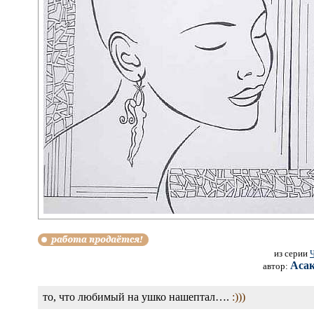
из серии
Ч
Аса
автор:
то, что любимый на ушко нашептал….
:)))