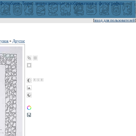
[
вход для пользователей
]
сунок
»
Другое