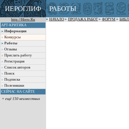
ИЕРОГЛИФ
РАБОТЫ
http://Hiero.Ru
НАЧАЛО
ПРОДАЖА РАБОТ
ФОРУМ
БИБ
АРТ-КРИТИКА
Информация
Конкурсы
Работы
Отзывы
Прислать работу
Регистрация
Список авторов
Поиск
Подписка
Полезняшки
СЕЙЧАС НА САЙТЕ
+ ещё 150 неизвестных