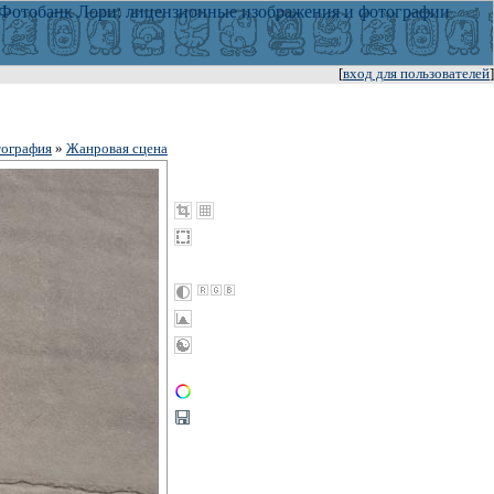
[
вход для пользователей
]
ография
»
Жанровая сцена