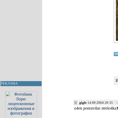
И
РЕКЛАМА
gigle
14.09.2004 20:31
/ 
o4en ponravilas strelo4ka