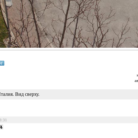
а
талия. Вид сверху.
18:31