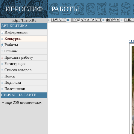
ИЕРОГЛИФ
РАБОТЫ
http://Hiero.Ru
НАЧАЛО
ПРОДАЖА РАБОТ
ФОРУМ
БИБ
АРТ-КРИТИКА
Информация
Конкурсы
11.
Работы
Отзывы
Прислать работу
Регистрация
Список авторов
Поиск
Подписка
Полезняшки
СЕЙЧАС НА САЙТЕ
+ ещё 259 неизвестных