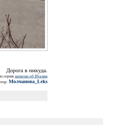
Дорога в никуда.
из серии
записки об Италии
Молчанова_Leks
втор: