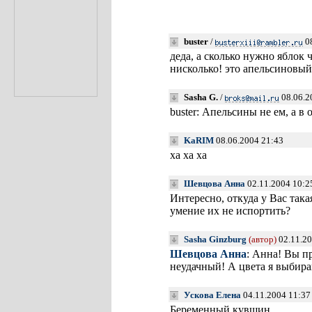
buster
/
08
деда, а сколько нужно яблок 
нисколько! это апельсиновый
Sasha G.
/
08.06.2
buster: Апельсины не ем, а в
KaRIM
08.06.2004 21:43
ха ха ха
Шевцова Анна
02.11.2004 10:2
Интересно, откуда у Вас так
умение их не испортить?
Sasha Ginzburg
(автор)
02.11.20
Шевцова Анна
: Анна! Вы п
неудачный! А цвета я выбир
Ускова Елена
04.11.2004 11:37
Беременный кувшин.