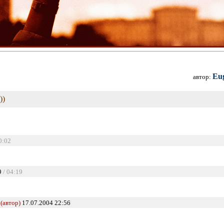
Eug
автор:
)))
0:02
9
/ 04:19
(автор)
17.07.2004 22:56