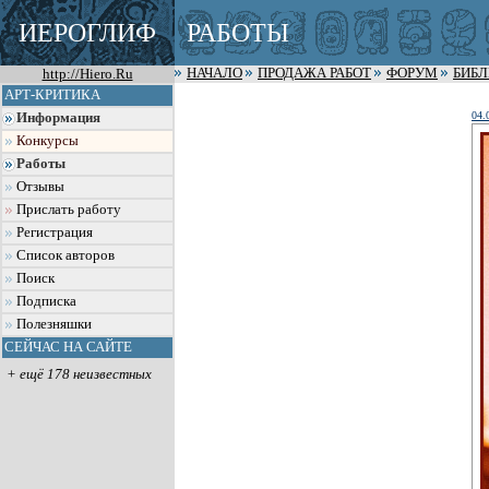
ИЕРОГЛИФ
РАБОТЫ
http://Hiero.Ru
НАЧАЛО
ПРОДАЖА РАБОТ
ФОРУМ
БИБ
АРТ-КРИТИКА
04.
Информация
Конкурсы
Работы
Отзывы
Прислать работу
Регистрация
Список авторов
Поиск
Подписка
Полезняшки
СЕЙЧАС НА САЙТЕ
+ ещё 178 неизвестных