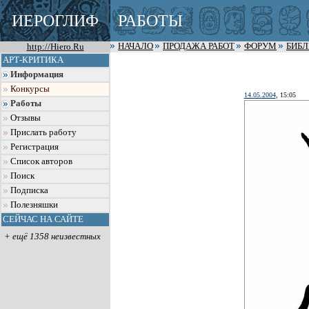
ИЕРОГЛИФ
РАБОТЫ
http://Hiero.Ru
НАЧАЛО
ПРОДАЖА РАБОТ
ФОРУМ
БИБ
АРТ-КРИТИКА
Информация
Конкурсы
14.05.2004
, 15:05
Работы
Отзывы
Прислать работу
Регистрация
Список авторов
Поиск
Подписка
Полезняшки
СЕЙЧАС НА САЙТЕ
+ ещё 1358 неизвестных