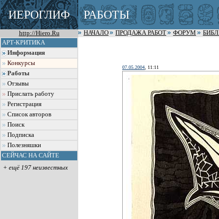
ИЕРОГЛИФ
РАБОТЫ
http://Hiero.Ru
НАЧАЛО
ПРОДАЖА РАБОТ
ФОРУМ
БИБ
АРТ-КРИТИКА
Информация
Конкурсы
07.05.2004
, 11:11
Работы
Отзывы
Прислать работу
Регистрация
Список авторов
Поиск
Подписка
Полезняшки
СЕЙЧАС НА САЙТЕ
+ ещё 197 неизвестных