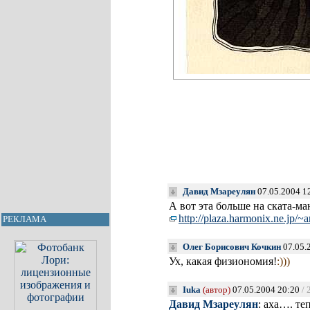
Давид Мзареулян
07.05.2004 1
А вот эта больше на ската-ма
http://pla
za.harmoni
x.ne.jp/~a
РЕКЛАМА
Олег Борисович Кочкин
07.05.
Ух, какая физиономия!
:)))
Iuka
(автор)
07.05.2004 20:20
/ 
Давид Мзареулян
: аха…. те