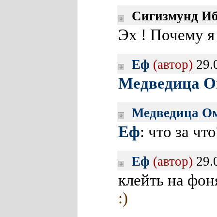
Сигизмунд И
Эх ! Почему я
Еф
(автор)
29.
Медведица О
Медведица О
Еф
: что за что
Еф
(автор)
29.
клейть на фон
:)