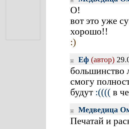
О!
вот это уже с
хорошо!!
:)
Еф
(автор)
29.
большинство 
смогу полнос
будут
:((((
в ч
Медведица О
Печатай и рас