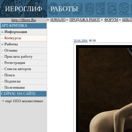
ИЕРОГЛИФ
РАБОТЫ
http://Hiero.Ru
НАЧАЛО
ПРОДАЖА РАБОТ
ФОРУМ
БИБ
АРТ-КРИТИКА
Информация
Конкурсы
29.04.2004
, 00:36
Работы
Отзывы
Прислать работу
Регистрация
Список авторов
Поиск
Подписка
Полезняшки
СЕЙЧАС НА САЙТЕ
+ ещё 1033 неизвестных