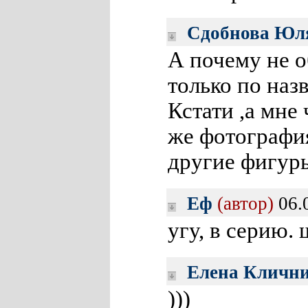
Сдобнова Юл
А почему не о
только по наз
Кстати ,а мне
же фотография
другие фигур
Еф
(автор)
06.
угу, в серию. 
Елена Кличн
)))