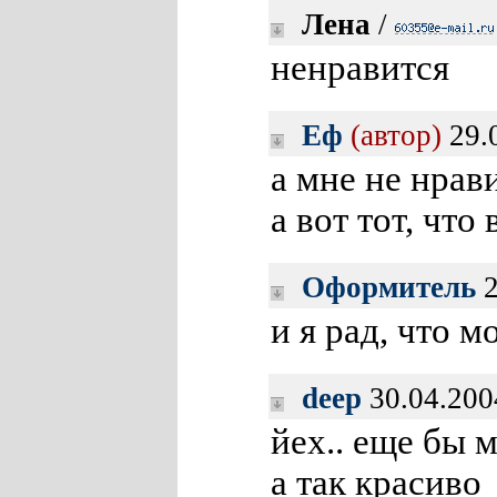
Лена
/
ненравится
Еф
(автор)
29.
а мне не нрав
а вот тот, чт
Оформитель
2
и я рад, что м
deep
30.04.200
йех.. еще бы 
а так красиво