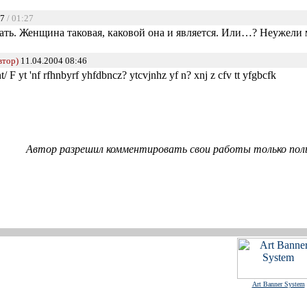
27
/ 01:27
зать. Женщина таковая, каковой она и является. Или…? Неужели 
втор)
11.04.2004 08:46
 F yt 'nf rfhnbyrf yhfdbncz? ytcvjnhz yf n? xnj z cfv tt yfgbcfk
Автор разрешил комментировать свои работы только пол
Art Banner System