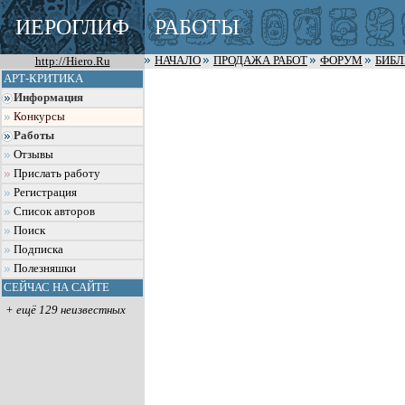
ИЕРОГЛИФ
РАБОТЫ
http://Hiero.Ru
НАЧАЛО
ПРОДАЖА РАБОТ
ФОРУМ
БИБ
АРТ-КРИТИКА
Информация
Конкурсы
Работы
Отзывы
Прислать работу
Регистрация
Список авторов
Поиск
Подписка
Полезняшки
СЕЙЧАС НА САЙТЕ
+ ещё 129 неизвестных