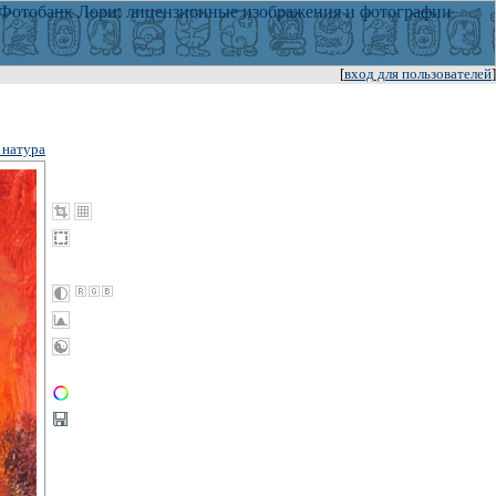
[
вход для пользователей
]
 натура