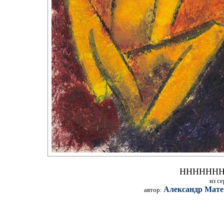
НННННН
из с
Александр Мате
автор: