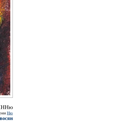
НННю
ерии
Ню
восян