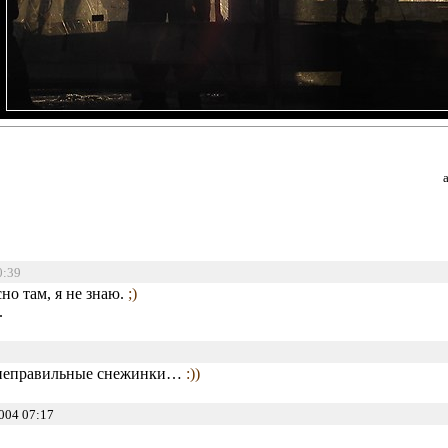
0:39
но там, я не знаю.
;)
.
ые неправильные снежинки…
:))
004 07:17