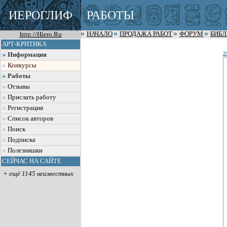
ИЕРОГЛИФ
РАБОТЫ
http://Hiero.Ru
НАЧАЛО
ПРОДАЖА РАБОТ
ФОРУМ
БИБ
АРТ-КРИТИКА
2
Информация
Конкурсы
Работы
Отзывы
Прислать работу
Регистрация
Список авторов
Поиск
Подписка
Полезняшки
СЕЙЧАС НА САЙТЕ
+ ещё 1145 неизвестных