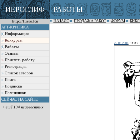
ИЕРОГЛИФ
РАБОТЫ
http://Hiero.Ru
НАЧАЛО
ПРОДАЖА РАБОТ
ФОРУМ
БИБ
АРТ-КРИТИКА
Информация
Конкурсы
25.03.2004
, 11:33
Работы
Отзывы
Прислать работу
Регистрация
Список авторов
Поиск
Подписка
Полезняшки
СЕЙЧАС НА САЙТЕ
+ ещё 134 неизвестных