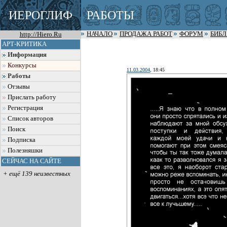
ИЕРОГЛИФ
РАБОТЫ
http://Hiero.Ru
НАЧАЛО
ПРОДАЖА РАБОТ
ФОРУМ
БИБ
АРТ-КРИТИКА
Информация
Конкурсы
11.03.2004
, 18:45
Работы
Отзывы
Прислать работу
Регистрация
Список авторов
Поиск
Подписка
Полезняшки
СЕЙЧАС НА САЙТЕ
+ ещё 139 неизвестных