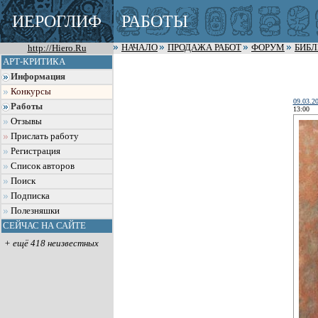
ИЕРОГЛИФ
РАБОТЫ
http://Hiero.Ru
НАЧАЛО
ПРОДАЖА РАБОТ
ФОРУМ
БИБ
АРТ-КРИТИКА
Информация
Конкурсы
09.03.2
Работы
13:00
Отзывы
Прислать работу
Регистрация
Список авторов
Поиск
Подписка
Полезняшки
СЕЙЧАС НА САЙТЕ
+ ещё 418 неизвестных