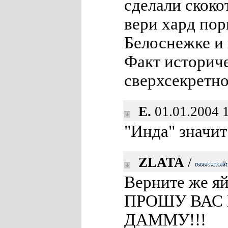
сделали скоко
вери хард пор
Белоснежке и 
Факт историче
сверхсекретно
E.
01.01.2004 
"Инда" значит
ZLATA
/
Верните же я
ПРОШУ ВАС 
ДАММУ!!!