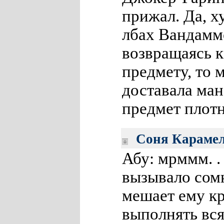
прижал. Да, х
лбах Вандамм
возвращаясь 
предмету, то 
доставала ма
предмет плотн
Соня Караме
Абу: мрммм. . 
вызывало сом
мешает ему кр
выполнять вс