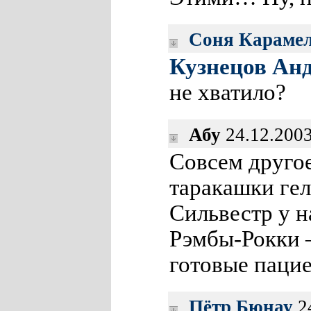
Соня Караме
Кузнецов Ан
не хватило?
Абу
24.12.2003
Совсем друго
таракашки гел
Сильвестр у н
Рэмбы-Рокки —
готовые пацие
Пётр Бюнау
24