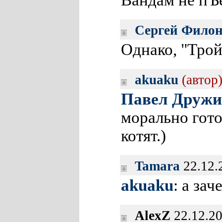
Вандам не пЪ
Сергей Фило
Однако, "Тро
akuaku
(автор
Павел Друж
морально гот
котят.)
Tamara
22.12.
akuaku
: а за
AlexZ
22.12.20