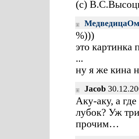
(с) В.С.Высоц
МедведицаОм
%)))
это картинка 
...
ну я же кина 
Jacob
30.12.20
Аку-аку, а гд
лубок? Уж три
прочим…