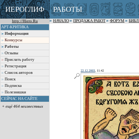
ИЕРОГЛИФ
РАБОТЫ
http://Hiero.Ru
НАЧАЛО
ПРОДАЖА РАБОТ
ФОРУМ
БИБ
АРТ-КРИТИКА
Информация
Конкурсы
Работы
Отзывы
Прислать работу
Регистрация
22.12.2003
, 11:42
Список авторов
Поиск
Подписка
Полезняшки
СЕЙЧАС НА САЙТЕ
+ ещё 464 неизвестных