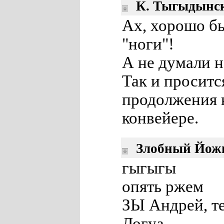
К. Тыгыдынс
Ах, хорошо бы
"ноги"!
А не думали н
Так и проситс
продолжения к
конвейере.
Злобный Йож
гыгыгы
опять ржем
ЗЫ Андрей, те
Логуа