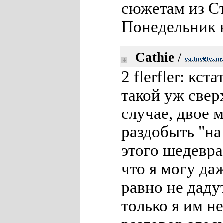
сюжетам из С
Понедельник 
Cathie
/
2 flerfler: кс
такой уж све
случае, двое 
раздобыть "н
этого шедевр
что я могу да
равно не дад
только я им н