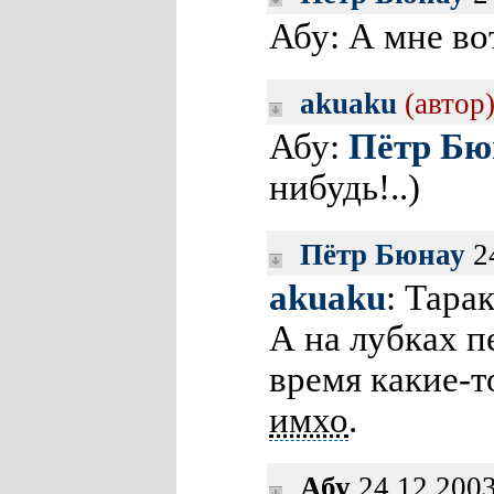
Абу: А мне в
akuaku
(автор
Абу:
Пётр Бю
нибудь!..)
Пётр Бюнау
24
akuaku
: Тара
А на лубках 
время какие-т
имхо
.
Абу
24.12.2003