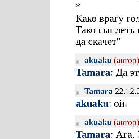
*
Како врагу го
Тако сыплетъ 
да скачет"
akuaku
(автор
Tamara
: Да э
Tamara
22.12.
akuaku
: ой.
akuaku
(автор
Tamara
: Ага.