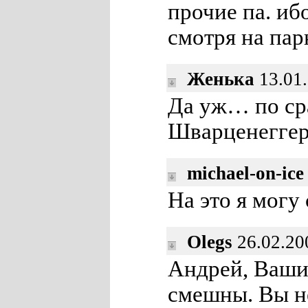
прочие па. иб
смотря на па
Женька
13.01.
Да уж… по ср
Шварценеггер
michael-on-ice
На это я могу 
Olegs
26.02.20
Андрей, Ваши
смешны. Вы не