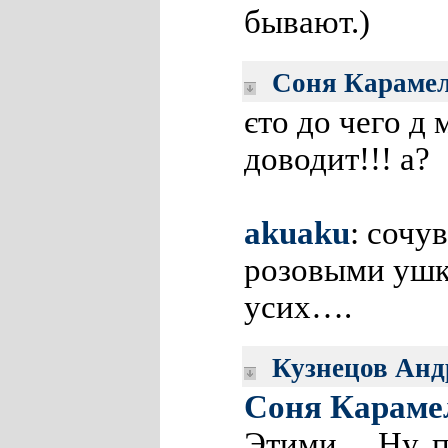
бывают.)
Соня Караме
єто до чего д
доводит!!! а?
akuaku
: сочу
розовыми ушк
усих….
Кузнецов Анд
Соня Караме
Этими… Ну, 