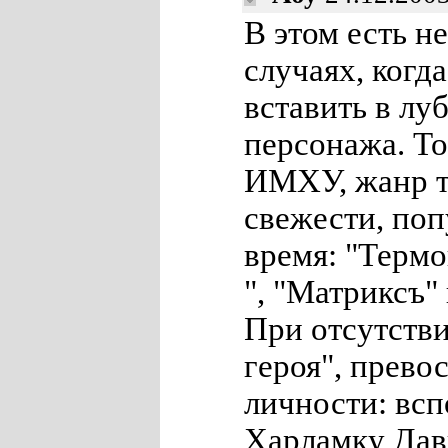
В этом есть не
случаях, когд
вставить в лу
персонажа. То
ИМХУ, жанр т
свежести, по
время: "Термо
", "Матриксъ" 
При отсутств
героя", прево
личности: вс
Харламку Давы