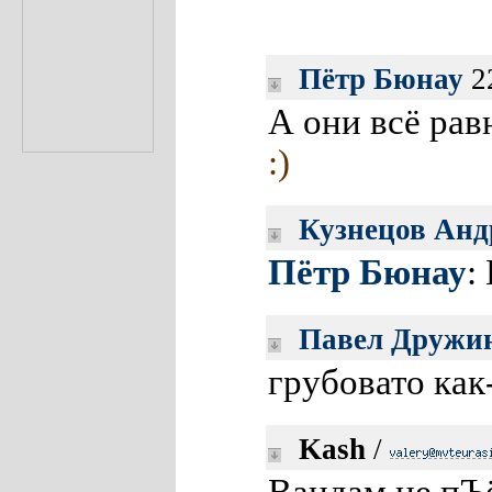
Пётр Бюнау
22
А они всё рав
:)
Кузнецов Анд
Пётр Бюнау
:
Павел Дружи
грубовато ка
Kash
/