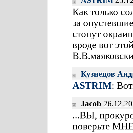
ASTRIM
25.12
Как только со
за опустевши
стонут окраин
вроде вот это
В.В.маяковски
Кузнецов Анд
ASTRIM
: Во
Jacob
26.12.20
...ВЫ, прокур
поверьте МНЕ