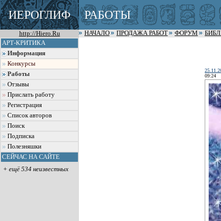
ИЕРОГЛИФ
РАБОТЫ
http://Hiero.Ru
НАЧАЛО
ПРОДАЖА РАБОТ
ФОРУМ
БИБ
АРТ-КРИТИКА
Информация
Конкурсы
25.11.2
Работы
09:24
Отзывы
Прислать работу
Регистрация
Список авторов
Поиск
Подписка
Полезняшки
СЕЙЧАС НА САЙТЕ
+ ещё 534 неизвестных