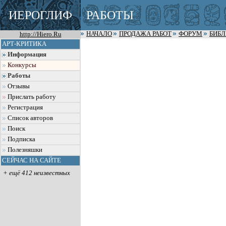
ИЕРОГЛИФ
РАБОТЫ
http://Hiero.Ru
НАЧАЛО
ПРОДАЖА РАБОТ
ФОРУМ
БИБ
АРТ-КРИТИКА
Информация
Конкурсы
Работы
Отзывы
Прислать работу
Регистрация
Список авторов
Поиск
Подписка
Полезняшки
СЕЙЧАС НА САЙТЕ
+ ещё 412 неизвестных