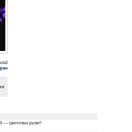
soul
рио
ки
й — цветочки рулят!