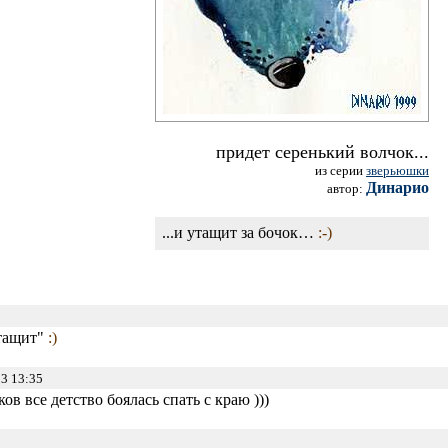
придет серенький волчок...
из серии
зверьюшки
Динарио
автор:
...и утащит за бочок…
:-)
отащит"
:)
3 13:35
ов все детство боялась спать с краю )))