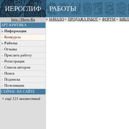
ИЕРОГЛИФ
РАБОТЫ
http://Hiero.Ru
НАЧАЛО
ПРОДАЖА РАБОТ
ФОРУМ
БИБ
АРТ-КРИТИКА
Информация
Конкурсы
Работы
Отзывы
Прислать работу
Регистрация
Список авторов
Поиск
Подписка
Полезняшки
СЕЙЧАС НА САЙТЕ
+ ещё 121 неизвестный