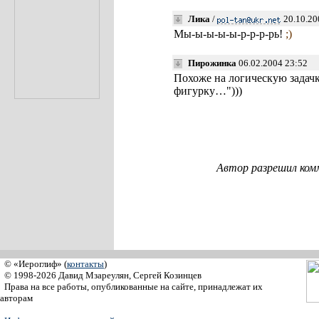
Лика
/
20.10.20
Мы-ы-ы-ы-ы-р-р-р-рь!
;)
Пирожинка
06.02.2004 23:52
Похоже на логическую задач
фигурку…")))
Автор разрешил ком
© «Иероглиф» (
контакты
)
© 1998-2026 Давид Мзареулян, Сергей Козинцев
Права на все работы, опубликованные на сайте, принадлежат их
авторам