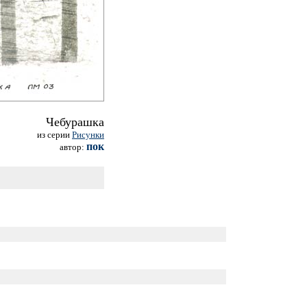
Чебурашка
из серии
Рисунки
пок
автор: