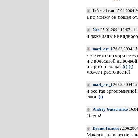
Infernal catt
15.01.2004 2
а по-моему он пошел отл
Уля
25.01.2004 12:07
/ 13
и даже лапы не видноо
mari_art_i
26.03.2004 15
а у меня опять эротиче
и с волосатой дырочкой
и с ротой солдат
:(((((((
может просто весна?
mari_art_i
26.03.2004 15
и все так эргономично!!
елки
:(((
Andrey Gusachenko
16.04
Очень!
Вадим Галкин
22.06.2004
Максим, ты классно зап