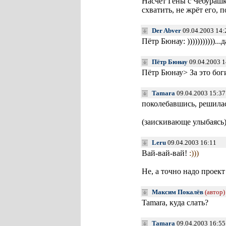
Насчёт Гены с Чебурашк
схватить, не жрёт его,
Der Abver
09.04.2003 14:
Пётр Бюнау: )))))))))))
Пётр Бюнау
09.04.2003 1
Пётр Бюнау> За это бог
Tamara
09.04.2003 15:37
поколебавшись, решилас
(заискивающе улыбаясь
Leru
09.04.2003 16:11
Вай-вай-вай!
:)))
Не, а точно надо прое
Максим Покалёв
(автор)
Tamara, куда слать?
Tamara
09.04.2003 16:55