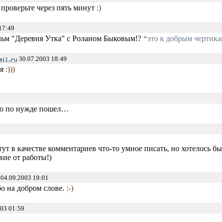
проверьте через пять минут
:)
17:49
льм "Деревня Утка" с Роланом Быковым!?
*это к добрым чертик
30.07.2003 18:49
ся
:)))
о по нужде пошел…
 тут в качестве комментариев что-то умное писать, но хотелось б
вие от работы!)
04.09.2003 19:01
ибо на добром слове.
:-)
03 01:59