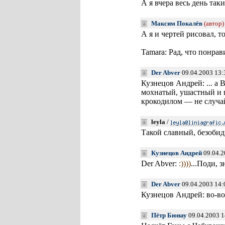
А я вчера весь день та
Максим Покалёв
(автор)
А я и чертей рисовал, т
Tamara: Рад, что понрав
Der Abver
09.04.2003 13:
Кузнецов Андрей: ... а 
мохнатый, ушастный и 
крокодилом — не случа
leyla
/
Такой славный, безобид
Кузнецов Андрей
09.04.2
Der Abver:
:))))
...Поди, 
Der Abver
09.04.2003 14:
Кузнецов Андрей: во-во!
Пётр Бюнау
09.04.2003 1