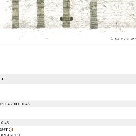
от!
09.04.2003 10:45
10:46
рает
:))
досчитал
:)