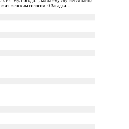
 из "Ну, погоди!", когда ему случается Зайца
визжит женским голосом :0 Загадка…