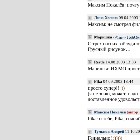
Максим Покалёв: почту 
Лина Хесина
09.04.2003 
Максим: не смотрел фи
Маришка
/
С трех соснах заблудил
Грусный рисунок…
Restle
14.08.2003 13:33
Маришка: ИХМО прост
Pika
04.09.2003 18:44
просто супер!!
:))
(я не знаю, может, надо
доставленное удовольст
Максим Покалёв
(автор)
Pika: и тебе, Pika, спас
Тульнов Андрей
11.10.20
Гениально!
:)))))