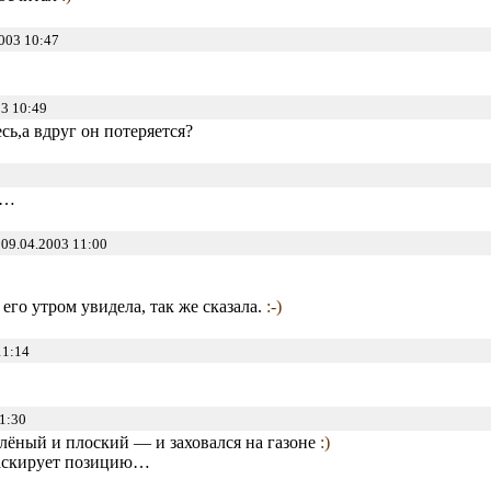
003 10:47
3 10:49
сь,а вдруг он потеряется?
й…
09.04.2003 11:00
 его утром увидела, так же сказала.
:-)
11:14
1:30
зелёный и плоский — и заховался на газоне
:)
маскирует позицию…