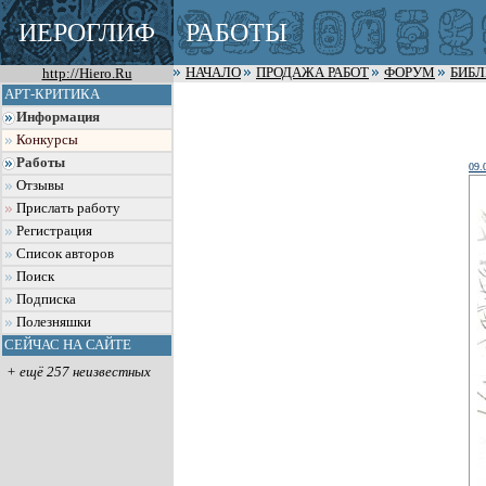
ИЕРОГЛИФ
РАБОТЫ
http://Hiero.Ru
НАЧАЛО
ПРОДАЖА РАБОТ
ФОРУМ
БИБ
АРТ-КРИТИКА
Информация
Конкурсы
Работы
09.
Отзывы
Прислать работу
Регистрация
Список авторов
Поиск
Подписка
Полезняшки
СЕЙЧАС НА САЙТЕ
+ ещё 257 неизвестных