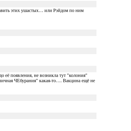
 давить этих ушастых… или Рэйдом по ним
до её появления, не возникла тут "колония"
пичная ЧЕбурания" какая-то…. Вакцина ещё не