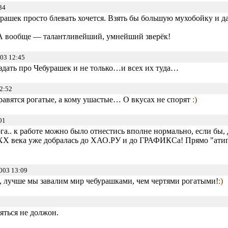
34
ебурашек просто блевать хочется. Взять бы большую мухобойку и
 вообще — талантливейший, умнейший зверёк!
03 12:45
здать про Чебурашек и не только…и всех их туда…
2:52
равятся рогатые, а кому ушастые… О вкусах не спорят
:)
01
га.. к работе можно было отнестись вполне нормально, если бы, 
 ХХ века уже добралась до ХАО.РУ и до ГРАФИКСа! Прямо "ати
003 13:09
ка, лучше мы завалим мир чебурашками, чем чертями рогатыми!
:)
яться не должон.