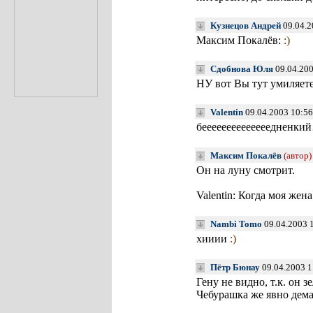
Кузнецов Андрей
09.04.2
Максим Покалёв:
:)
Сдобнова Юля
09.04.200
НУ вот Вы тут умиляете
Valentin
09.04.2003 10:56
беееееееееееееедненки
Максим Покалёв
(автор)
Он на луну смотрит.
Valentin: Когда моя жена
Nambi Tomo
09.04.2003 
хииии
:)
Пётр Бюнау
09.04.2003 1
Гену не видно, т.к. он 
Чебурашка же явно де