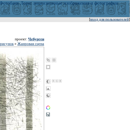
[
вход для пользователей
]
проект:
Чебурген
 рисунок
»
Жанровая сцена