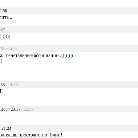
0:58
ить ...
:07
о!
:))))
:31
/ 14:31
ско -генетальные ассоциации
:((((((((
:(
:33
/ 14:33
!!
.2004 23:37
/ 22:37
 21:24
олняешь пространство! Блин!