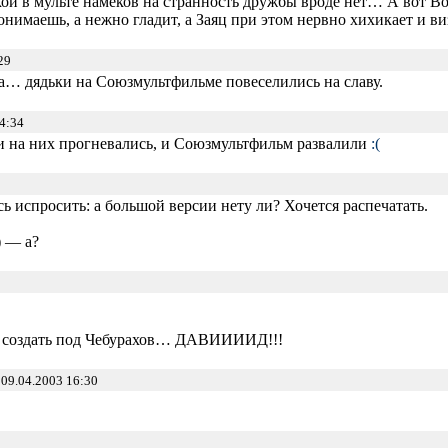
ой в мульте намёков на странность дружбы вроде нет… А вот Волк
 понимаешь, а нежно гладит, а Заяц при этом нервно хихикает и 
29
...да… дядьки на Союзмультфильме повеселились на славу.
4:34
и на них прогневались, и Союзмультфильм развалили
:(
ь испросить: а большой версии нету ли? Хочется распечатать.
) — а?
кт создать под Чебурахов… ДАВИИИИД!!!
09.04.2003 16:30