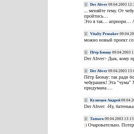
Der Abver
09.04.2003 12:
... меняйте тему. От ч
пройтись…
Это я так… априори… А
Vitaliy Prusakov
09.04.20
можно новый проект со
Пётр Бюнау
09.04.2003 1
Der Abver> Дык, кому н
Der Abver
09.04.2003 13:
Пётр Бюнау: так ради бо
чебурашек! Эта "чума"
придумана….
Кузнецов Андрей
09.04.2
Der Abver: -Ну, батень
Tamara
09.04.2003 13:13
:)
Очаровательно. Потер