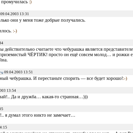
ки промучилась
:)
09.04.2003 13:31
олько они у меня тоже добрые получались.
илось.
:-)
34
Вы действительно считаете что чебурашка является представителем
приземистый ЧЁРТИК! просто он ещё совсем молод… и рожки ещ
йна.
09.04.2003 13:51
ный чебурашка. И перестаньте спорить — все будет хорошо!
:-)
003 13:54
знай!.. Да и дружба… какая-то странная…)))
05
.. я думал этого никто не замечает…
4:15