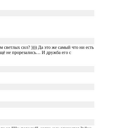
 светлых сил? )))) Да это же самый что ни есть
ё не прорезались… И дружба его с