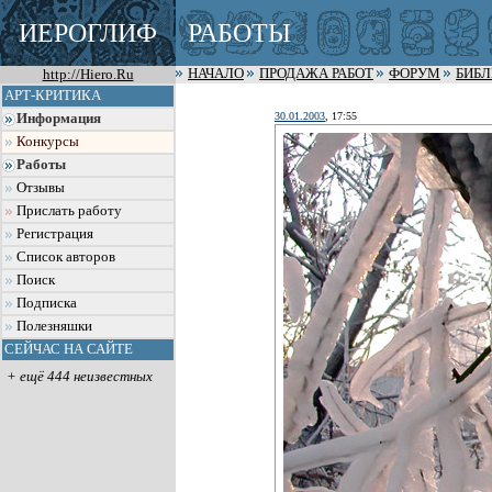
ИЕРОГЛИФ
РАБОТЫ
http://Hiero.Ru
НАЧАЛО
ПРОДАЖА РАБОТ
ФОРУМ
БИБ
АРТ-КРИТИКА
30.01.2003
, 17:55
Информация
Конкурсы
Работы
Отзывы
Прислать работу
Регистрация
Список авторов
Поиск
Подписка
Полезняшки
СЕЙЧАС НА САЙТЕ
+ ещё 444 неизвестных