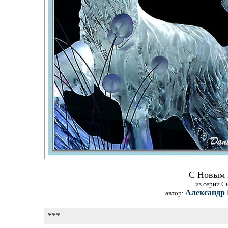
С Новым 
из серии
С
Александр 
автор:
***