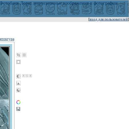
[
вход для пользователей
]
итектура