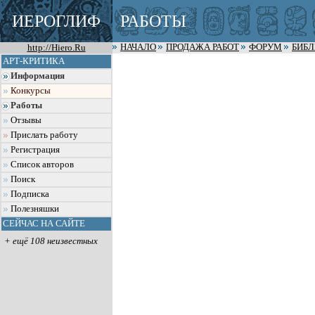
ИЕРОГЛИФ
РАБОТЫ
http://Hiero.Ru
НАЧАЛО
ПРОДАЖА РАБОТ
ФОРУМ
БИБ
АРТ-КРИТИКА
Информация
Конкурсы
Работы
Отзывы
Прислать работу
Регистрация
Список авторов
Поиск
Подписка
Полезняшки
СЕЙЧАС НА САЙТЕ
+ ещё 108 неизвестных