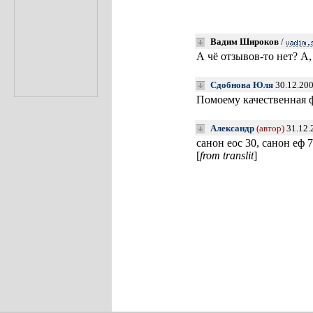
Вадим Широков
/
А чё отзывов-то нет? А
Сдобнова Юля
30.12.200
Помоему качественная ф
Александр
(автор)
31.12.
санон еос 30, санон еф 
[
from translit
]