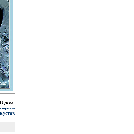
Годом!
ибириада
Кустов