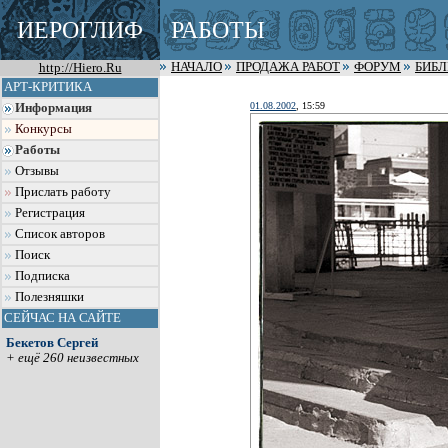
ИЕРОГЛИФ
РАБОТЫ
http://Hiero.Ru
НАЧАЛО
ПРОДАЖА РАБОТ
ФОРУМ
БИБ
АРТ-КРИТИКА
01.08.2002
, 15:59
Информация
Конкурсы
Работы
Отзывы
Прислать работу
Регистрация
Список авторов
Поиск
Подписка
Полезняшки
СЕЙЧАС НА САЙТЕ
Бекетов Сергей
+ ещё 260 неизвестных