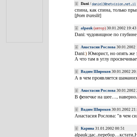
Dani
/
спина, как спина, только пр
[
from translit
]
alpauk
(автор)
30.01.2002 19:43
Dani: чудовищное по глубине
Анастасия Рослова
30.01.2002 
Dani
:)
Юморист, но опять же з
А что там в углу просвечивае
Вадим Широков
30.01.2002 20
А в чем проявляется шамани
Анастасия Рослова
30.01.2002 
В фенечке на шее…, наверно.
Вадим Широков
30.01.2002 21
Анастасия Рослова: "в чем си
Карина
31.01.2002 00:51
alpauk:дас..перебор…кстати,Н