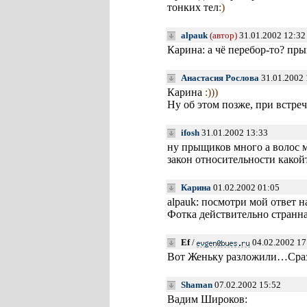
тонких тел
:)
alpauk
(автор)
31.01.2002 12:32
Карина: а чё перебор-то? пр
Анастасия Рослова
31.01.2002 
Карина
:)))
Ну об этом позже, при встреч
ifosh
31.01.2002 13:33
ну прыщиков много а волос м
закон относительности какой
Карина
01.02.2002 01:05
alpauk: посмотри мой ответ 
Фотка действительно странна
Ef
/
04.02.2002 17
Вот Женьку разложили…Сразу
Shaman
07.02.2002 15:52
Вадим Широков: