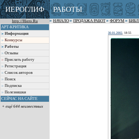
ИЕРОГЛИФ
РАБОТЫ
http://Hiero.Ru
НАЧАЛО
ПРОДАЖА РАБОТ
ФОРУМ
БИБ
АРТ-КРИТИКА
30.01.2002
, 18:55
Информация
Конкурсы
Работы
Отзывы
Прислать работу
Регистрация
Список авторов
Поиск
Подписка
Полезняшки
СЕЙЧАС НА САЙТЕ
+ ещё 644 неизвестных