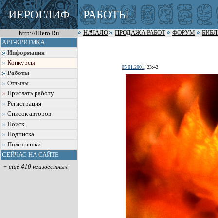
ИЕРОГЛИФ
РАБОТЫ
http://Hiero.Ru
НАЧАЛО
ПРОДАЖА РАБОТ
ФОРУМ
БИБ
АРТ-КРИТИКА
Информация
Конкурсы
05.01.2001
, 23:42
Работы
Отзывы
Прислать работу
Регистрация
Список авторов
Поиск
Подписка
Полезняшки
СЕЙЧАС НА САЙТЕ
+ ещё 410 неизвестных