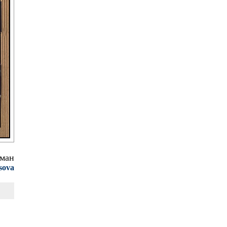
бман
sova