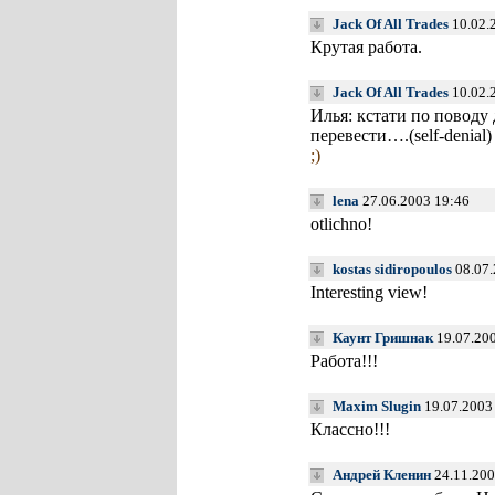
Jack Of All Trades
10.02.
Крутая работа.
Jack Of All Trades
10.02.
Илья: кстати по поводу 
перевести….(self-denial)
;)
lena
27.06.2003 19:46
otlichno!
kostas sidiropoulos
08.07.
Interesting view!
Каунт Гришнак
19.07.200
Работа!!!
Maxim Slugin
19.07.2003
Классно!!!
Андрей Кленин
24.11.200