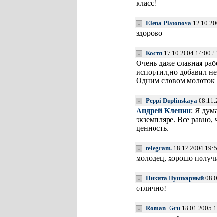
класс!
Elena Platonova
12.10.20
здорово
Костя
17.10.2004 14:00
/
Очень даже славная раб
испортил,но добавил н
Одним словом молоток 
Peppi Duplinskaya
08.11.
Андрей Кленин
: Я дум
экземпляре. Все равно, 
ценность.
telegram.
18.12.2004 19:
молодец, хорошо получ
Никита Пушкарный
08.0
отлично!
Roman_Gru
18.01.2005 1