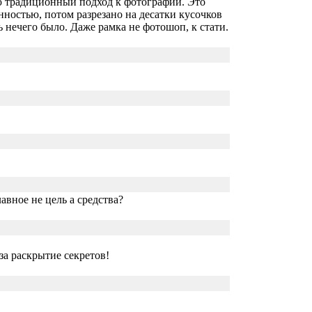
ю традиционный подход к фотографии. Это
ностью, потом разрезано на десатки кусочков
ь нечего было. Даже рамка не фотошоп, к стати.
лавное не цель а средства?
за раскрытие секретов!