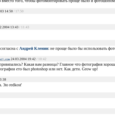
о вместо того, чтобы фотомонтировать проще было и фотошопом
003 14:50
/ 17:50
2.2004 13:43
/ 11:43
 согласна с
Андрей Кленин
: не проще было бы использовать фот
24.03.2004 19:42
/ 10:42
 привязались? Какая вам разница? Главное что фотография хорош
ографии ето был photoshop или нет. Как дети. Grow up!
3:38
. 3to redkost'