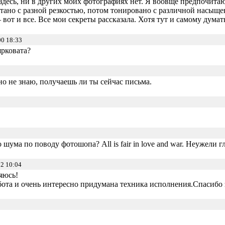
десь, ни в других моих фотографиях нет. Я воовще предпочита
тано с разной резкостью, потом тонировано с различной насыщен
вот и все. Все мои секреты рассказала. Хотя тут и самому думат
0 18:33
рковата?
но не знаю, получаешь ли ты сейчас письма.
 шума по поводу фотошопа? All is fair in love and war. Неужели г
2 10:04
яюсь!
бота и очень интересно придумана техника исполнения.Спасибо 
3