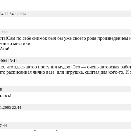
04 22:54
/ 20:54
 13:00
ота!Сам по себе снимок был бы уже своего рода произведением 
емного мистики.
Аня!
2004 13:41
аю, что здесь автор поступил мудро. Это — очень авторская раб
что расписанная лично ваза, или игрушка, сшитая для кого-то. 
58
илось!
1.2005 22:44
7:44