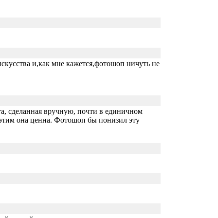
искусства и,как мне кажется,фотошоп ничуть не
ота, сделанная вручную, почти в единичном
И этим она ценна. Фотошоп бы понизил эту