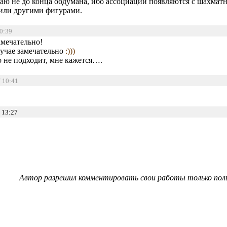
маю не до конца обдумана, ибо ассоциации появляются с шахмат
 или другими фигурами.
20:39
замечательно!
лучае замечательно
:)))
о не подходит, мне кажется….
/ 10:41
 13:27
Автор разрешил комментировать свои работы только пол