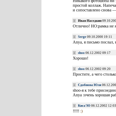
Никакого фотошопа ни з
простой коллаж. Напеча
и сопоставлено снова — 
Иван Наседкин
09.10.200
Отлично! НО:рамка не я
Serge
09.10.2000 19:11
Anya, я письмо послал, 
shoo
06.12.2002 09:17
Хорошо!
shoo
06.12.2002 09:20
Простите, а чего столько
Сдобнова Юля
06.12.200
shoo-я к тебе присоедин
Anya :очень хорошая ра
Киса'Ю
06.12.2002 12:0
!!!!!
:)