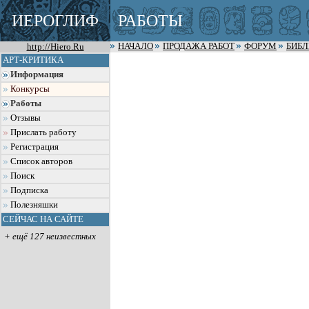
ИЕРОГЛИФ
РАБОТЫ
http://Hiero.Ru
НАЧАЛО
ПРОДАЖА РАБОТ
ФОРУМ
БИБ
АРТ-КРИТИКА
Информация
Конкурсы
Работы
Отзывы
Прислать работу
Регистрация
Список авторов
Поиск
Подписка
Полезняшки
СЕЙЧАС НА САЙТЕ
+ ещё 127 неизвестных