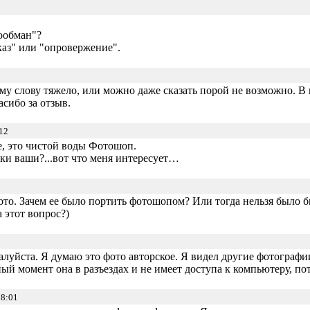
ообман"?
каз" или "опровержение".
му слову тяжело, или можно даже сказать порой не возможно. В 
сибо за отзыв.
12
, это чистой воды Фотошоп.
и ваши?...вот что меня интересует…
ото. Зачем ее было портить фотошопом? Или тогда нельзя было бы
 этот вопрос?)
алуйста. Я думаю это фото авторское. Я видел другие фотографи
ный момент она в разъездах и не имеет доступа к компьютеру, по
18:01