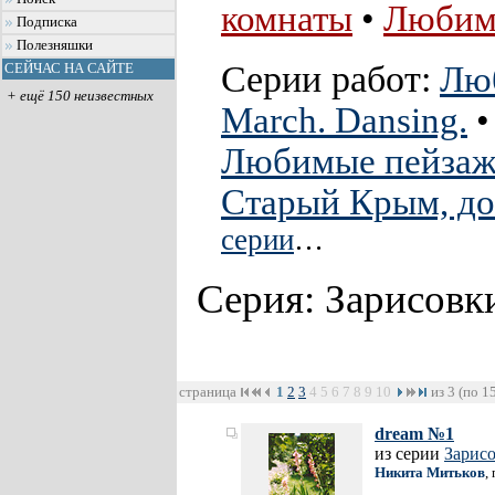
комнаты
•
Любим
Подписка
Полезняшки
Серии работ:
Лю
СЕЙЧАС НА САЙТЕ
+ ещё 150 неизвестных
March. Dansing.
Любимые пейза
Старый Крым, до
серии
…
Серия: Зарисовк
страница
1
2
3
4
5
6
7
8
9
10
из 3 (по 1
dream №1
из серии
Зарис
Никита Митьков
,